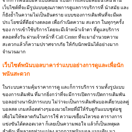
จากการพนันบอล แบบเดิมมา
เป็นการแทงบอลออนไลน์ ผ่าน
เว็บไซต์ที่จะมีรูปแบบคุณภาพการดูแลการบริการที่ นำสมัย และ
ก็ยังย้ำในความไม่เป็นอันตราย แบบของการเดิมพันที่จะมีผล
ประโยชน์ที่ดีอย่างตลอด เพื่อกำเนิดความ สะดวก ในทุกๆครั้ง
ของ การเข้าใช้
บริการโดยจะมีเจ้าหน้าเจ้าตา ที่ดูแลบริการ
ตลอดทั้งวัน ผ่านเจ้าหน้าที่ Call Center ที่จะมาอำนวยความ
สะดวกแล้วก็ความปราศจากภัย ให้กับนักพนันได้อย่างมาก
จำนวนมาก
เว็บไซต์พนันบอลบาคาร่าแบบอย่างการดูและเพื่อนัก
พนันสะดวก
ในระบบความคุ้มราคาการดู และก็การบริการ รวมทั้งรูปแบบ
ของ
การเดิมพัน
ที่มากยิ่งกว่าที่จะมีการเปิดการเปิดการเดิมพัน
บอลอย่างนานัปการแบบ ไม่ว่าจะเป็นการเดิมพันบอลเดี่ยวบอลคู่
บอลสด เกมสล็อตต่างๆมองมวยไทยที่มีให้รับดูกันแบบชูต่อชู
เพื่อไม่ให้พลาดกันในการใช้ ความเขยื้อนไหวขอ
ตารางการ
แข่งขันได้ตลอดเวลา ก็เลยเป็นความพอใจ แล้วก็เป็นเหตุผล
สำคัญ ที่หลายๆท่านแปลง จากการพนันบอล แบบเดิม มา