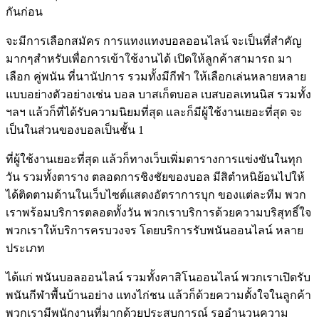
กันก่อน
จะมีการเลือกสมัคร การแทงแทงบอล
ออนไลน์ จะเป็นที่สำคัญ
มากๆสำหรับเพื่อการเข้าใช้งานได้ เปิดให้ลูกค้าสามารถ มา
เลือก คู่พนัน ที่นานัปการ รวมทั้งมีกีฬา ให้เลือกเล่นหลายหลาย
แบบอย่างตัวอย่างเช่น บอล บาสเก็ตบอล เบสบอลเทนนิส รวมทั้ง
ฯลฯ แล้วก็ที่ได้รับความนิยมที่สุด
และก็มีผู้ใช้งานเยอะที่สุด จะ
เป็นในส่วนของบอลเป็นชั้น 1
ที่ผู้ใช้งานเยอะที่สุด แล้วก็ทางเว็บเพิ่มตารางการแข่งขันในทุก
วัน รวมทั้งตาราง ตลอดการชิงชัยของบอล มีสิตำหนิย้อนไปให้
ได้ติดตามด้านในเว็บไซต์แสดงอัตราการบุก ของแต่ละทีม
พวก
เราพร้อมบริการตลอดทั้งวัน พวกเราบริการด้วยความบริสุทธิ์ใจ
พวกเราให้บริการครบวงจร โดยบริการรับพนันออนไลน์ หลาย
ประเภท
ได้แก่ พนันบอลออนไลน์ รวมทั้งคาสิโนออนไลน์ พวกเราเปิดรับ
พนันกีฬาพื้นบ้านอย่าง แทงไก่ชน แล้วก็ด้วย
ความตั้งใจในลูกค้า
พวกเรามีพนักงานที่มากด้วยประสบการณ์ รออำนวนความ