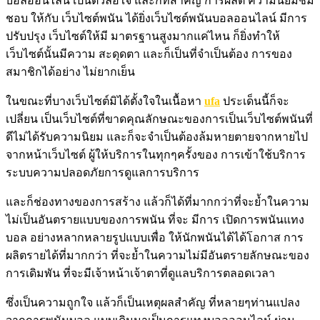
บอลออนไลน์ เป็นตัวล่อใจ และก็ที่สำคัญ การผลิต ความนิยมชม
ชอบ ให้กับ เว็บไซต์พนัน ได้ยิ่งเว็บไซต์พนันบอลออนไลน์ มีการ
ปรับปรุง เว็บไซต์ให้มี มาตรฐานสูงมากแค่ไหน ก็ยิ่งทำให้
เว็บไซต์
นั้นมีความ สะดุดตา และก็เป็นที่จำเป็นต้อง การของ
สมาชิกได้อย่าง ไม่ยากเย็น
ในขณะที่บางเว็บไซต์มิได้ตั้งใจในเนื้อหา
ufa
ประเด็นนี้ก็จะ
เปลี่ยน เป็นเว็บไซต์ที่ขาดคุณลักษณะของการเป็นเว็บไซต์พนันที่
ดีไม่ได้รับความนิยม และก็จะจำเป็นต้องล้มหายตายจากหายไป
จากหน้าเว็บไซต์ ผู้ให้บริการ
ในทุกๆครั้งของ การเข้าใช้บริการ
ระบบความปลอดภัยการดูแลการบริการ
และก็ช่องทางของการสร้าง แล้วก็ได้ที่มากกว่าที่จะย้ำในความ
ไม่เป็นอันตรายแบบของการพนัน ที่จะ มีการ เปิดการพนันแทง
บอล อย่างหลากหลายรูปแบบเพื่อ ให้
นักพนันได้ได้โอกาส การ
ผลิตรายได้ที่มากกว่า ที่จะย้ำในความไม่มีอันตรายลักษณะของ
การเดิมพัน ที่จะมีเจ้าหน้าเจ้าตาที่ดูแลบริการตลอดเวลา
ซึ่งเป็นความถูกใจ แล้วก็เป็นเหตุผลสำคัญ ที่หลายๆท่านแปลง