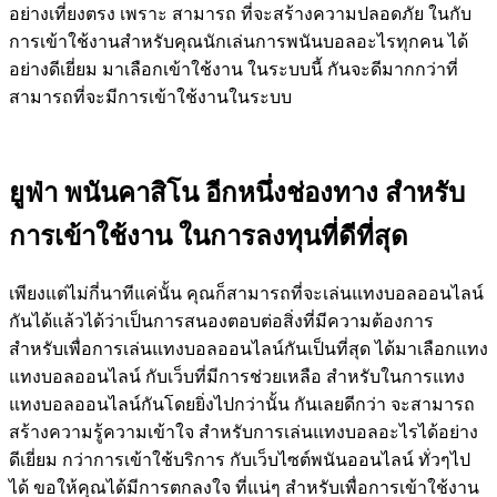
อย่างเที่ยงตรง เพราะ
สามารถ ที่จะสร้างความปลอดภัย ในกับ
การเข้าใช้งานสำหรับคุณนักเล่นการพนันบอลอะไรทุกคน ได้
อย่างดีเยี่ยม มาเลือกเข้าใช้งาน ในระบบนี้ กันจะดีมากกว่าที่
สามารถที่จะมีการเข้าใช้งานในระบบ
ยูฟ่า พนันคาสิโน อีกหนึ่งช่องทาง สำหรับ
การเข้าใช้งาน ในการลงทุนที่ดีที่สุด
เพียงแต่ไม่กี่นาทีแค่นั้น คุณก็สามารถที่จะเล่นแทง
บอลออนไลน์
กันได้แล้วได้ว่าเป็นการสนองตอบต่อสิ่งที่มีความต้องการ
สำหรับเพื่อการเล่นแทงบอลออนไลน์กันเป็นที่สุด ได้มาเลือกแทง
แทงบอลออนไลน์ กับเว็บที่มีการช่วยเหลือ สำหรับในการแทง
แทงบอลออนไลน์กันโดยยิ่งไปกว่านั้น กันเลยดี
กว่า จะสามารถ
สร้างความรู้ความเข้าใจ สำหรับการเล่นแทงบอลอะไรได้อย่าง
ดีเยี่ยม กว่าการเข้าใช้บริการ กับเว็บไซต์พนันออนไลน์ ทั่วๆไป
ได้ ขอให้คุณได้มีการตกลงใจ ที่แน่ๆ สำหรับเพื่อการเข้าใช้งาน