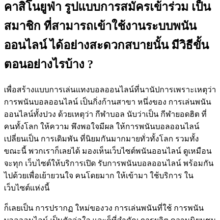
คาสิโนยูฟ่า รูปแบบการสมัครเข้าร่วม เป็น
สมาชิก ที่สามารถเข้าใช้งานระบบพนัน
ออนไลน์ ได้อย่างสะดวกสบายนั้น มีวิธีขั้น
ตอนอย่างไรบ้าง ?
เพื่อสร้างแบบการเล่น
แทงบอลออนไลน์ที่นานัปการเพราะเหตุว่า
การพนันบอลออนไลน์ เป็นกิ่งก้านสาขา หนึ่งของ การเล่นพนัน
ออนไลน์ทั้งปวง ด้วยเหตุว่า กีฬาบอล นับว่าเป็น กีฬายอดฮิต ที่
คนทั้งโลก ให้ความ พึงพอใจมีผล ให้การพนันบอลออนไลน์
เปลี่ยนเป็น การ
เดิมพัน ที่นิยมกันมากมายทั่วทั้งโลก รวมทั้ง
ขณะนี้ พวกเราก็เลยได้ มองเห็นเว็บไซต์พนันออนไลน์ ดูเหมือน
จะทุก เว็บไซต์ให้บริการเปิด รับการพนันบอลออนไลน์ พร้อมกัน
ไปด้วยเพื่อเย้ายวนใจ คนโดยมาก ให้เข้ามา ใช้บริการ ใน
เว็บไซต์แห่งนี้
ก็เลย
เป็น การปรากฏ ใหม่ของวง การเล่นพนันที่ใช้ การพนัน