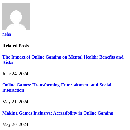
neha
Related
Posts
The Impact of Online Gaming on Mental Health: Benefits and
Risks
June 24, 2024
Online Games: Transforming Entertainment and Social
Interaction
May 21, 2024
Making Games Inclusive: Accessibility in Online Gaming
May 20, 2024