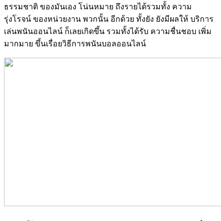
ธรรมชาติ ของมันเอง โน่นหมาย ถึงรายได้รวมทั้ง ความ
รุ่งโรจน์ ของหน่วยงาน พวกนั้น อีกด้วย ทั้งยัง ยังมีผลให้ บริการ
เล่นพนันออนไลน์ ก็เลยเกิดขึ้น รวมทั้งได้รับ ความชื่นชอบ เพิ่ม
มากมาย ขึ้นเรื่อยวิธีการพนันบอลออนไลน์