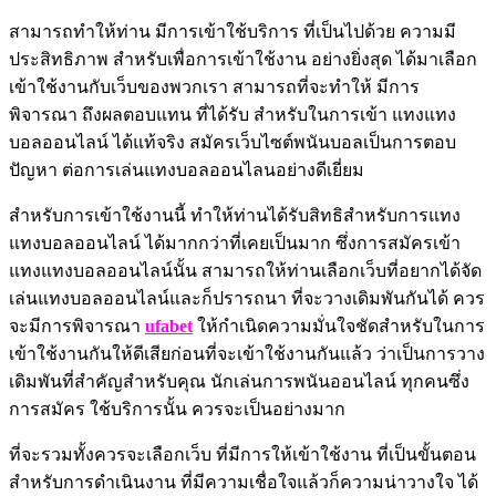
สามารถทำให้ท่าน มีการเข้าใช้บริการ ที่เป็นไปด้วย ความมี
ประสิทธิภาพ สำหรับเพื่อการเข้าใช้งาน อย่างยิ่งสุด ได้มาเลือก
เข้าใช้งานกับเว็บของพวกเรา สามารถที่จะทำให้ มีการ
พิจารณา ถึงผลตอบแทน ที่ได้รับ สำหรับในการเข้า แทงแทง
บอล
ออนไลน์ ได้แท้จริง สมัครเว็บไซต์พนันบอลเป็นการตอบ
ปัญหา ต่อการเล่นแทงบอลออนไลนอย่างดีเยี่ยม
สำหรับการเข้าใช้งานนี้ ทำให้ท่านได้รับสิทธิสำหรับการแทง
แทงบอลออนไลน์ ได้มากกว่าที่เคยเป็นมาก ซึ่งการสมัครเข้า
แทงแทง
บอลออนไลน์นั้น สามารถให้ท่านเลือกเว็บที่อยากได้จัด
เล่นแทงบอลออนไลน์และก็ปรารถนา ที่จะวางเดิมพันกันได้ ควร
จะมีการพิจารณา
ufabet
ให้กำเนิดความมั่นใจชัดสำหรับในการ
เข้าใช้งานกันให้ดีเสียก่อนที่จะเข้าใช้งานกันแล้ว ว่าเป็นการวาง
เดิมพันที่
สำคัญสำหรับคุณ นักเล่นการพนันออนไลน์ ทุกคนซึ่ง
การสมัคร ใช้บริการนั้น ควรจะเป็นอย่างมาก
ที่จะรวมทั้งควรจะเลือกเว็บ ที่มีการให้เข้าใช้งาน ที่เป็นขั้นตอน
สำหรับการดำเนินงาน ที่มีความเชื่อใจแล้วก็ความน่าวางใจ ได้