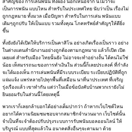
สำคัญของ การเล่นพนัน ทั้งผอง นอกเหนือจาก นี้ไม่ว่าจะ
เป็นการพนัน แบบไหน สำหรับในประเทศไทย นับว่าเป็น เรื่องไม่
ถูกกฎหมาย ทั้งมวล เมื่อปัญหา สำหรับในการเล่น พนันแบบ
เดิมๆถูกปรับ ให้เป็นแบบ รวมทั้งคุณ โภคทรัพย์
สำคัญๆให้ดียิ่ง
ขึ้น
ทั้งยังยังได้เปิดให้บริการเป็นคาสิโน อย่างเกิดเรื่องเป็นราว อย่าง
ในต่างแดนสำนักงานอย่างถูกต้องตามกฎหมาย แล้วก็เปิด เปิด
เผยแต่ สำหรับเมือง ไทยนั้นยัง ไม่อาจจะทำอย่างงั้น ได้คนไม่ใช่
น้อย เห็สมรรถนะของการทำเงิน
ใน ส่วนนี้ก็เลยประสงค์ ที่กำลัง
จะได้มองเห็น การเล่นพนันที่มีระบบระเบียบ ระเบียบปฏิบัติที่ถูก
แจ่มแจ้ง แพร่หลายไปทุกพื้นที่เสมือน นาที่นาประเทศ ที่เจริญ
รุ่งเรืองแล้ว เขาทำกัน แต่ว่าในเมื่อข้อบังคับบ้านพวกเรายังไม่
ยินยอมรับในส่วนนี้โดยเหตุนี้
พวกเราก็เลยกล้าบอกได้อย่างเต็มปากว่า ถ้าหากเว็บไซต์ไหน
อยากได้ความนิยมชมชอบจากสมาชิกจำนวนมาก เว็บไซต์นั้น
จำเป็นที่จะจำต้องปรับปรุงระบบการรับพนันบอลออนไลน์ ให้
บริบูรณ์ แบบที่สุดแล้วใน อนาคตสิ่งอื่นๆจะตามมา ด้วย