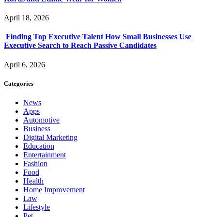
April 18, 2026
Finding Top Executive Talent How Small Businesses Use
Executive Search to Reach Passive Candidates
April 6, 2026
Categories
News
Apps
Automotive
Business
Digital Marketing
Education
Entertainment
Fashion
Food
Health
Home Improvement
Law
Lifestyle
Pet