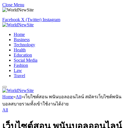
Close Menu
Facebook
X (Twitter)
Instagram
Home
Business
Technology
Health
Education
Social Media
Fashion
Law
Travel
Home
»
All
»
เว็บไซต์สอน พนันบอลออนไลน์ สมัครเว็บไซต์พนัน
บอลสบายรวมทั้งเข้าใช้งานได้ง่าย
All
เว็บไซต์สอน พนันบอลออนไลน์