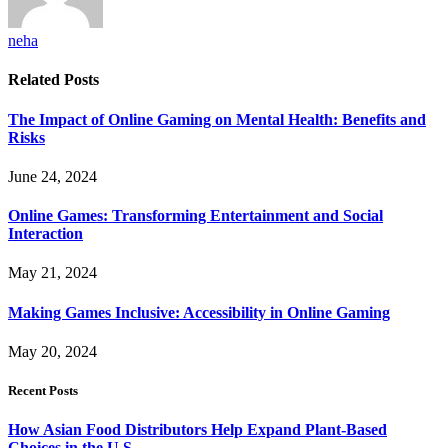
neha
Related
Posts
The Impact of Online Gaming on Mental Health: Benefits and
Risks
June 24, 2024
Online Games: Transforming Entertainment and Social
Interaction
May 21, 2024
Making Games Inclusive: Accessibility in Online Gaming
May 20, 2024
Recent Posts
How Asian Food Distributors Help Expand Plant-Based
Choices in the U.S.